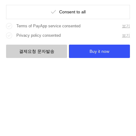
Consent to all
Terms of PayApp service consented
보기
Privacy policy consented
보기
결제요청 문자발송
Buy it now