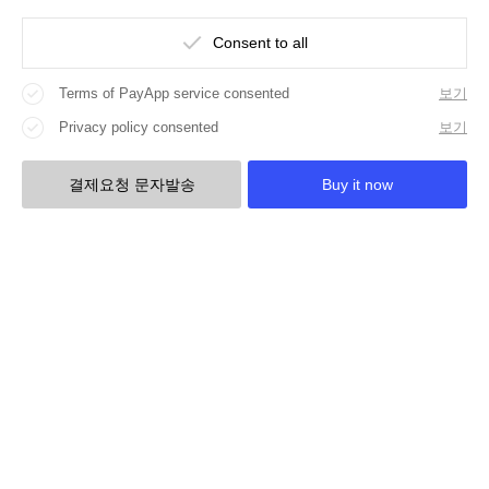
Consent to all
Terms of PayApp service consented
보기
Privacy policy consented
보기
결제요청 문자발송
Buy it now