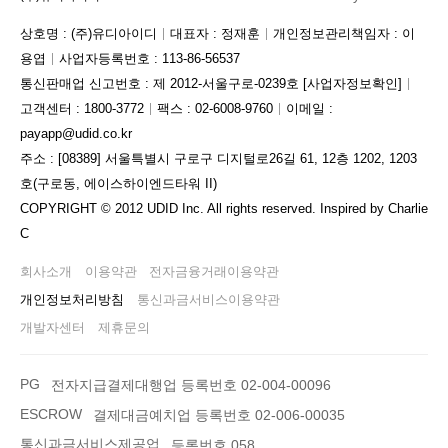
상호명 : (주)유디아이디
대표자 : 정재훈
개인정보관리책임자 : 이
용엽
사업자등록번호 : 113-86-56537
통신판매업 신고번호 : 제 2012-서울구로-0239호
[사업자정보확인]
고객센터 : 1800-3772
팩스 : 02-6008-9760
이메일 :
payapp@udid.co.kr
주소 : [08389] 서울특별시 구로구 디지털로26길 61, 12층 1202, 1203
호(구로동, 에이스하이엔드타워 II)
COPYRIGHT © 2012 UDID Inc. All rights reserved. Inspired by Charlie
C
회사소개
이용약관
전자금융거래이용약관
개인정보처리방침
통신과금서비스이용약관
개발자센터
제휴문의
PG
전자지급결제대행업 등록번호 02-004-00096
ESCROW
결제대금예치업 등록번호 02-006-00035
통신과금서비스제공업
등록번호 058