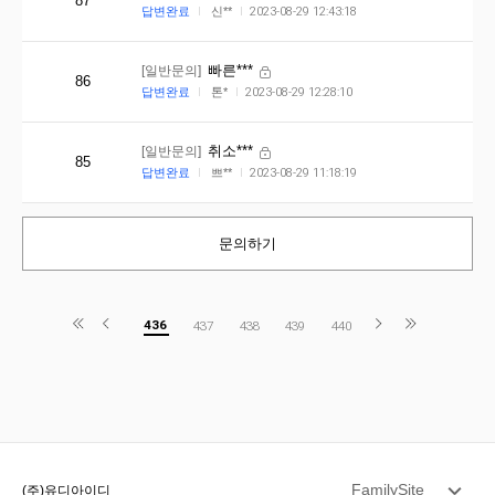
87
답변완료
신**
2023-08-29 12:43:18
[일반문의]
빠른***
86
답변완료
톤*
2023-08-29 12:28:10
[일반문의]
취소***
85
답변완료
쁘**
2023-08-29 11:18:19
문의하기
436
437
438
439
440
FamilySite
(주)유디아이디