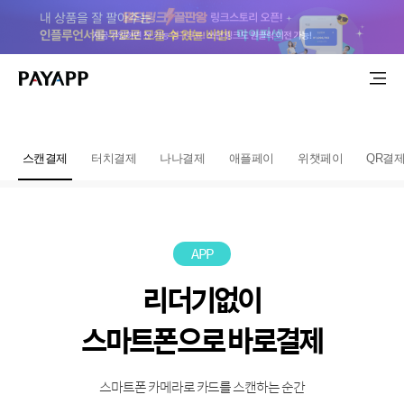
스캔결제
터치결제
나나결제
애플페이
위챗페이
QR결
APP
리더기없이
스마트폰으로 바로결제
스마트폰 카메라로 카드를 스캔하는 순간