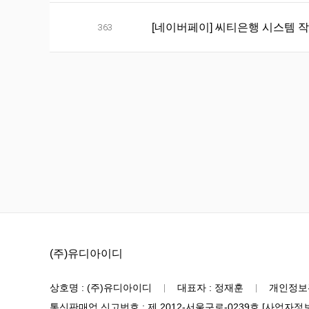
[네이버페이] 씨티은행 시스템 작업으
363
(주)유디아이디
상호명 : (주)유디아이디
대표자 : 정재훈
개인정보
통신판매업 신고번호 : 제 2012-서울구로-0239호
[사업자정