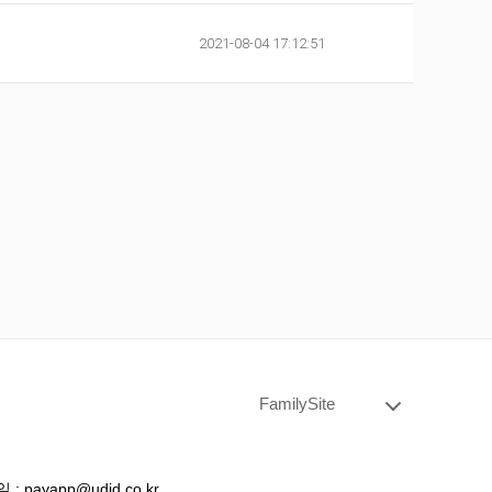
2021-08-04 17:12:51
FamilySite
: payapp@udid.co.kr